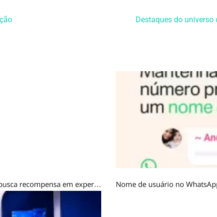
ação
Destaques do universo 
Mercados da Dopamina: Por que a Geração Z busca recompensa em experiências fictícias?