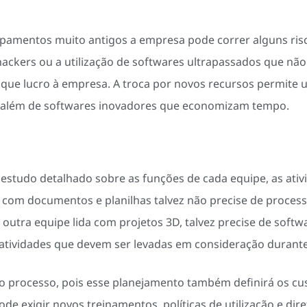
amentos muito antigos a empresa pode correr alguns ris
 hackers ou a utilização de softwares ultrapassados que n
 que lucro à empresa. A troca por novos recursos permite
, além de softwares inovadores que economizam tempo.
studo detalhado sobre as funções de cada equipe, as ativi
com documentos e planilhas talvez não precise de proces
outra equipe lida com projetos 3D, talvez precise de soft
atividades que devem ser levadas em consideração durant
 processo, pois esse planejamento também definirá os cust
 exigir novos treinamentos, políticas de utilização e dir