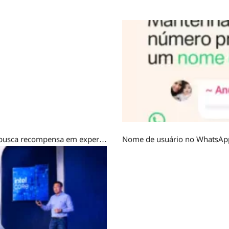
Mercados da Dopamina: Por que a Geração Z busca recompensa em experiências fictícias?