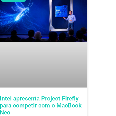
Intel apresenta Project Firefly
para competir com o MacBook
Neo