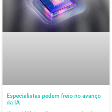
Especialistas pedem freio no avanço
da IA