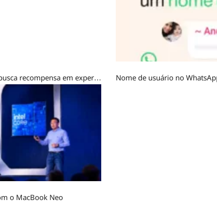
Mercados da Dopamina: Por que a Geração Z busca recompensa em experiências fictícias?
r com o MacBook Neo