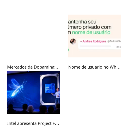
Mercados da Dopamina: Por que a Geração Z busca recompensa em experiências fictícias?
Nome de usuário no WhatsApp: por que você não deve usar o mesmo @ do Instagram
Intel apresenta Project Firefly para competir com o MacBook Neo