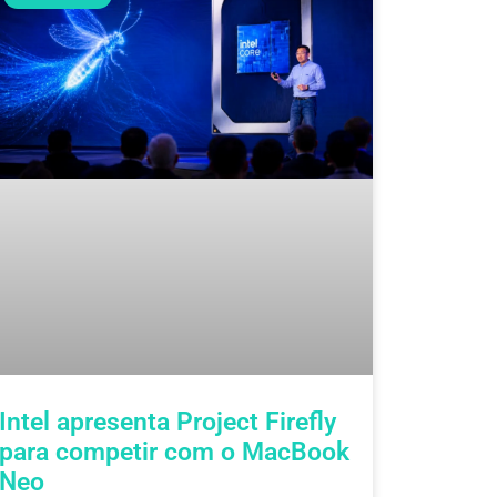
Intel apresenta Project Firefly
para competir com o MacBook
Neo