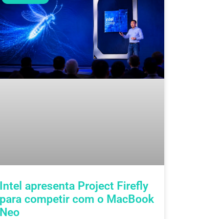
Intel apresenta Project Firefly
para competir com o MacBook
Neo