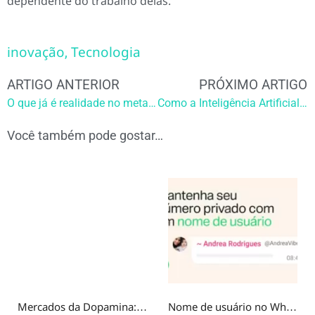
dependente do trabalho delas.
inovação
Tecnologia
,
ARTIGO ANTERIOR
PRÓXIMO ARTIGO
O que já é realidade no metaverso
Como a Inteligência Artificial pode ajudar o ser humano
Você também pode gostar…
Mercados da Dopamina: Por que a Geração Z busca recompensa em experiências fictícias?
Nome de usuário no WhatsApp: por que você não deve usar o mesmo @ do Instagram