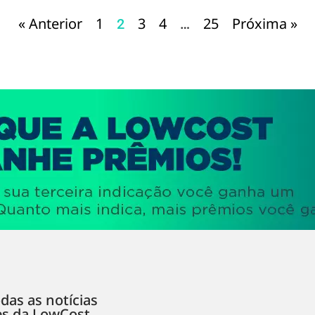
« Anterior
1
3
4
25
Próxima »
2
…
das as notícias
es da LowCost.