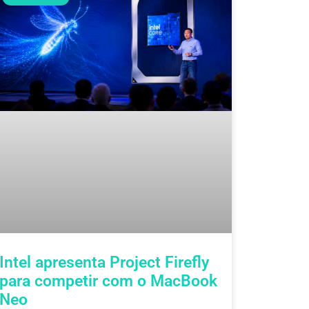
Intel apresenta Project Firefly
para competir com o MacBook
Neo