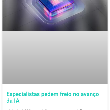
Especialistas pedem freio no avanço
da IA