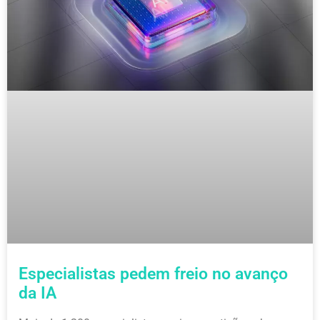
Especialistas pedem freio no avanço
da IA