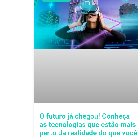
O futuro já chegou! Conheça
as tecnologias que estão mais
perto da realidade do que você