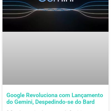
Google Revoluciona com Lançamento
do Gemini, Despedindo-se do Bard